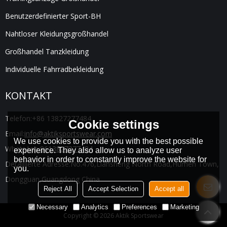
Benutzerdefinierter Sport-BH
Nahtloser Kleidungsgroßhandel
Großhandel Tanzkleidung
Individuelle Fahrradbekleidung
KONTAKT
Telefon:
+86 13827277484
Cookie settings
Email:
info@aktiksportswear.com
We use cookies to provide you with the best possible
WhatsApp:
8613827277484
experience. They also allow us to analyze user
behavior in order to constantly improve the website for
Detaillierte Adresse:
No.476,Liansheng North Road,Humen Town,
you.
Dongguan,Guangdong China
Reject All
Accept Selection
Accept all
Necessary
Analytics
Preferences
Marketing
Copyright © 2026
Aktik Sportswear