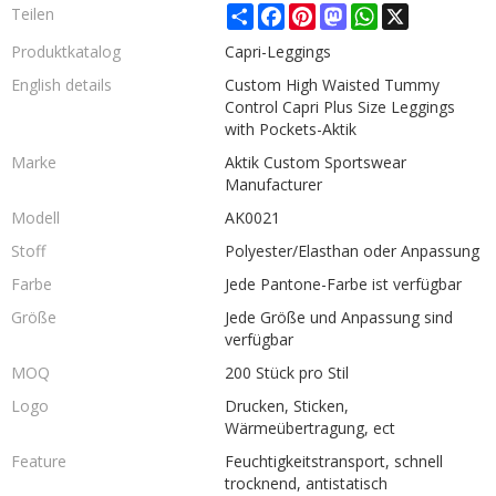
Share
Facebook
Pinterest
Mastodon
WhatsApp
X
Teilen
Produktkatalog
Capri-Leggings
English details
Custom High Waisted Tummy
Control Capri Plus Size Leggings
with Pockets-Aktik
Marke
Aktik Custom Sportswear
Manufacturer
Modell
AK0021
Stoff
Polyester/Elasthan oder Anpassung
Farbe
Jede Pantone-Farbe ist verfügbar
Größe
Jede Größe und Anpassung sind
verfügbar
MOQ
200 Stück pro Stil
Logo
Drucken, Sticken,
Wärmeübertragung, ect
Feature
Feuchtigkeitstransport, schnell
trocknend, antistatisch