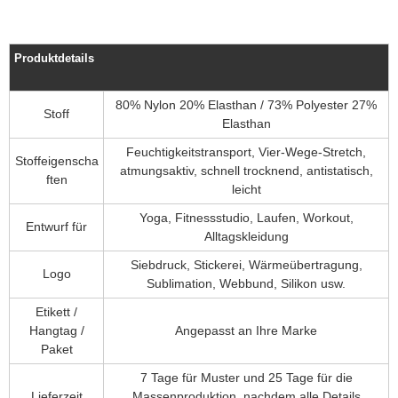
Produktdetails
80% Nylon 20% Elasthan / 73% Polyester 27%
Stoff
Elasthan
Feuchtigkeitstransport, Vier-Wege-Stretch,
Stoffeigenscha
atmungsaktiv, schnell trocknend, antistatisch,
ften
leicht
Yoga, Fitnessstudio, Laufen, Workout,
Entwurf für
Alltagskleidung
Siebdruck, Stickerei, Wärmeübertragung,
Logo
Sublimation, Webbund, Silikon usw.
Etikett /
Hangtag /
Angepasst an Ihre Marke
Paket
7 Tage für Muster und 25 Tage für die
Lieferzeit
Massenproduktion, nachdem alle Details