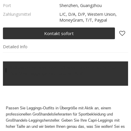
Port
Shenzhen, Guangzhou
Zahlungsmittel
L/C, D/A, D/P, Western Union,
MoneyGram, T/T, Paypal
Kontakt sofort
Detailed Info
Maßgeschneiderte hoch taillierte Bauchkontrolle Capri
Plus Size Leggings mit Taschen-Aktik
Passen Sie Leggings-Outfits in Übergröße mit Aktik an, einem
professionellen Großhandelslieferanten für Sportbekleidung und
Großhandels-Leggingshersteller. Geben Sie Ihre
Capri-Leggings mit
hoher Taille an und wir bieten Ihnen genau das, was Sie wollen! Sei es