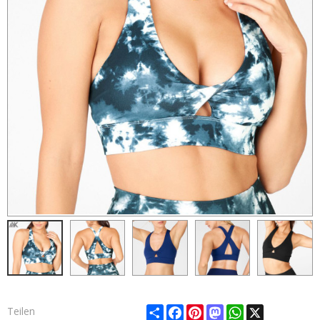
Share
Facebook
Pinterest
Mastodon
WhatsApp
X
Teilen