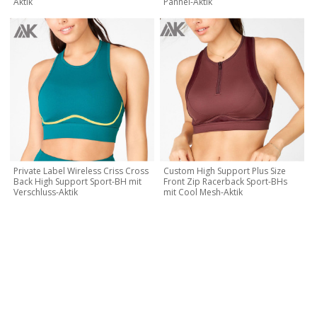
Aktik
Pannel-Aktik
Private Label Wireless Criss Cross
Custom High Support Plus Size
Back High Support Sport-BH mit
Front Zip Racerback Sport-BHs
Verschluss-Aktik
mit Cool Mesh-Aktik
KONTAKTIEREN SIE MICH JETZT
Lassen Sie uns Ihre eigene Marke und Ihr eigenes Design
erstellen, kontaktieren Sie uns noch heute für ein kostenloses
Angebot!