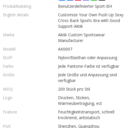
Produktkatalog
Benutzerdefinierter Sport-BH
English details
Customize Your Own Push Up Sexy
Cross Back Sports Bra with Good
Support-Aktik
Marke
Aktik Custom Sportswear
Manufacturer
Modell
AK0007
Stoff
Nylon/Elasthan oder Anpassung
Farbe
Jede Pantone-Farbe ist verfügbar
Größe
Jede Größe und Anpassung sind
verfügbar
MOQ
200 Stück pro Stil
Logo
Drucken, Sticken,
Wärmeübertragung, ect
Feature
Feuchtigkeitstransport, schnell
trocknend, antistatisch
Port
Shenzhen, Guangzhou