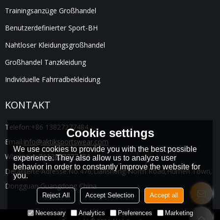
Trainingsanzüge Großhandel
Benutzerdefinierter Sport-BH
Nahtloser Kleidungsgroßhandel
Großhandel Tanzkleidung
Individuelle Fahrradbekleidung
KONTAKT
Telefon:
+86 13827277484
Cookie settings
Email:
info@aktiksportswear.com
We use cookies to provide you with the best possible
WhatsApp:
8613827277484
experience. They also allow us to analyze user
behavior in order to constantly improve the website for
Detaillierte Adresse:
No.476,Liansheng North Road,Humen Town,
you.
Dongguan,Guangdong China
Reject All
Accept Selection
Accept all
Necessary
Analytics
Preferences
Marketing