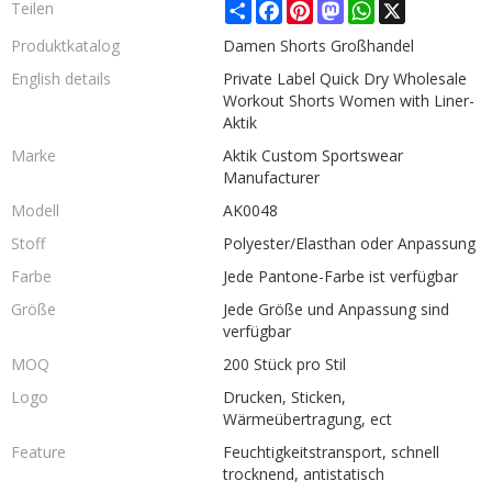
Share
Facebook
Pinterest
Mastodon
WhatsApp
X
Teilen
Produktkatalog
Damen Shorts Großhandel
English details
Private Label Quick Dry Wholesale
Workout Shorts Women with Liner-
Aktik
Marke
Aktik Custom Sportswear
Manufacturer
Modell
AK0048
Stoff
Polyester/Elasthan oder Anpassung
Farbe
Jede Pantone-Farbe ist verfügbar
Größe
Jede Größe und Anpassung sind
verfügbar
MOQ
200 Stück pro Stil
Logo
Drucken, Sticken,
Wärmeübertragung, ect
Feature
Feuchtigkeitstransport, schnell
trocknend, antistatisch