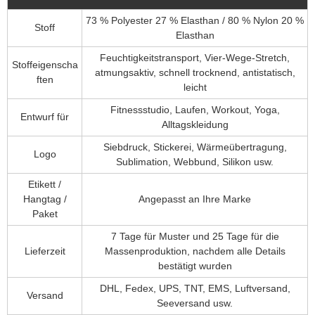
73 % Polyester 27 % Elasthan / 80 % Nylon 20 %
Stoff
Elasthan
Feuchtigkeitstransport, Vier-Wege-Stretch,
Stoffeigenscha
atmungsaktiv, schnell trocknend, antistatisch,
ften
leicht
Fitnessstudio, Laufen, Workout, Yoga,
Entwurf für
Alltagskleidung
Siebdruck, Stickerei, Wärmeübertragung,
Logo
Sublimation, Webbund, Silikon usw.
Etikett /
Hangtag /
Angepasst an Ihre Marke
Paket
7 Tage für Muster und 25 Tage für die
Lieferzeit
Massenproduktion, nachdem alle Details
bestätigt wurden
DHL, Fedex, UPS, TNT, EMS, Luftversand,
Versand
Seeversand usw.