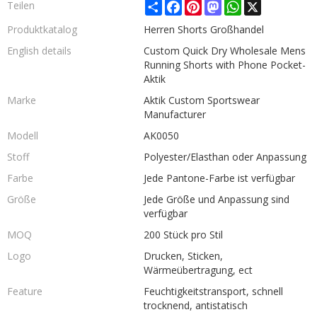
Share
Facebook
Pinterest
Mastodon
WhatsApp
X
Teilen
Produktkatalog
Herren Shorts Großhandel
English details
Custom Quick Dry Wholesale Mens
Running Shorts with Phone Pocket-
Aktik
Marke
Aktik Custom Sportswear
Manufacturer
Modell
AK0050
Stoff
Polyester/Elasthan oder Anpassung
Farbe
Jede Pantone-Farbe ist verfügbar
Größe
Jede Größe und Anpassung sind
verfügbar
MOQ
200 Stück pro Stil
Logo
Drucken, Sticken,
Wärmeübertragung, ect
Feature
Feuchtigkeitstransport, schnell
trocknend, antistatisch