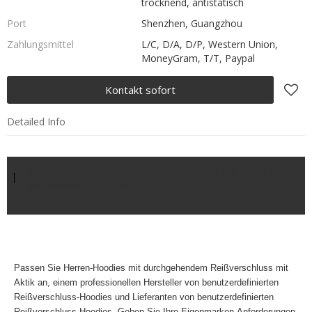
trocknend, antistatisch
Port
Shenzhen, Guangzhou
Zahlungsmittel
L/C, D/A, D/P, Western Union,
MoneyGram, T/T, Paypal
Kontakt sofort
Detailed Info
Private Label Großhandel Plain Mens Full Zip Hoodies mit
Reißverschlusstaschen-Aktik
Passen Sie
Herren-Hoodies mit durchgehendem Reißverschluss mit
Aktik an, einem professionellen
Hersteller von benutzerdefinierten
Reißverschluss-Hoodies und Lieferanten von benutzerdefinierten
Reißverschluss-Hoodies. Geben Sie Ihre
Eigenmarken-Anforderungen