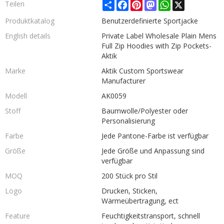
Share
Facebook
Pinterest
Mastodon
WhatsApp
X
Teilen
Produktkatalog
Benutzerdefinierte Sportjacke
English details
Private Label Wholesale Plain Mens
Full Zip Hoodies with Zip Pockets-
Aktik
Marke
Aktik Custom Sportswear
Manufacturer
Modell
AK0059
Stoff
Baumwolle/Polyester oder
Personalisierung
Farbe
Jede Pantone-Farbe ist verfügbar
Größe
Jede Größe und Anpassung sind
verfügbar
MOQ
200 Stück pro Stil
Logo
Drucken, Sticken,
Wärmeübertragung, ect
Feature
Feuchtigkeitstransport, schnell