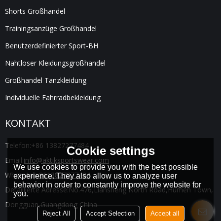
Shorts Großhandel
Trainingsanzüge Großhandel
Benutzerdefinierter Sport-BH
Nahtloser Kleidungsgroßhandel
Großhandel Tanzkleidung
Individuelle Fahrradbekleidung
KONTAKT
Telefon:
+86 13827277484
Cookie settings
Email:
info@aktiksportswear.com
We use cookies to provide you with the best possible
WhatsApp:
8613827277484
experience. They also allow us to analyze user
behavior in order to constantly improve the website for
Detaillierte Adresse:
No.476,Liansheng North Road,Humen Town,
you.
Dongguan,Guangdong China
Reject All
Accept Selection
Accept all