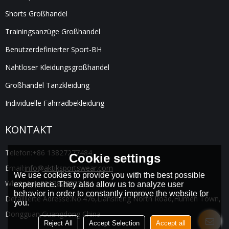
Shorts Großhandel
Trainingsanzüge Großhandel
Benutzerdefinierter Sport-BH
Nahtloser Kleidungsgroßhandel
Großhandel Tanzkleidung
Individuelle Fahrradbekleidung
KONTAKT
Telefon:
+86 13827277484
Cookie settings
Email:
info@aktiksportswear.com
We use cookies to provide you with the best possible
WhatsApp:
8613827277484
experience. They also allow us to analyze user
behavior in order to constantly improve the website for
Detaillierte Adresse:
No.476,Liansheng North Road,Humen Town,
you.
Dongguan,Guangdong China
Reject All
Accept Selection
Accept all