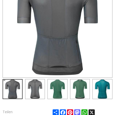
Share
Facebook
Pinterest
Mastodon
WhatsApp
X
Teilen