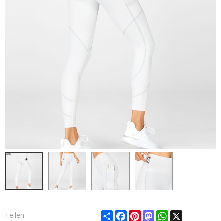
Share
Facebook
Pinterest
Mastodon
WhatsApp
X
Teilen