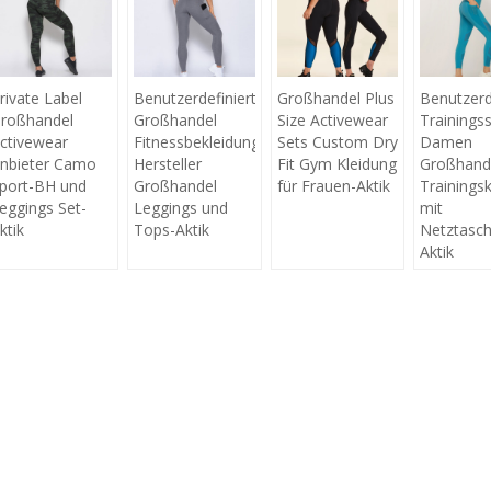
rivate Label
Benutzerdefinierte
Großhandel Plus
Benutzerd
roßhandel
Großhandel
Size Activewear
Trainingss
ctivewear
Fitnessbekleidung
Sets Custom Dry
Damen
nbieter Camo
Hersteller
Fit Gym Kleidung
Großhand
port-BH und
Großhandel
für Frauen-Aktik
Trainings
eggings Set-
Leggings und
mit
ktik
Tops-Aktik
Netztasc
Aktik
ONTAKTIEREN SIE MICH JET
Sie uns Ihre eigene Marke und Ihr eigenes Design erstellen, kontakti
uns noch heute für ein kostenloses Angebot!