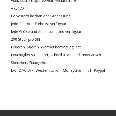
Aktik Custom Sportswear Manufacturer
AK0170
Polyester/Elasthan oder Anpassung
Jede Pantone-Farbe ist verfügbar
Jede Größe und Anpassung sind verfügbar
200 Stück pro Stil
Drucken, Sticken, Wärmeübertragung, ect
Feuchtigkeitstransport, schnell trocknend, antistatisch
Shenzhen, Guangzhou
L/C, D/A, D/P, Western Union, MoneyGram, T/T, Paypal
s mit Pocket-Aktik