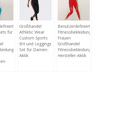
efinierte
Großhandel
Benutzerdefinierte
ets für
Athletic Wear
Fitnessbekleidung
Custom Sports
Frauen
el
BH und Leggings
Großhandel
kleidung
Set für Damen-
Fitnessbekleidung
Aktik
Hersteller-Aktik
hen-
ZT
eren Sie