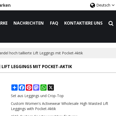
arken
Deutsch
RKE
NACHRICHTEN
FAQ
KONTAKTIERE UNS
el hoch taillierte Lift Leggings mit Pocket-Aktik
LIFT LEGGINGS MIT POCKET-AKTIK
Share
Facebook
Pinterest
Mastodon
WhatsApp
X
Set aus Leggings und Crop-Top
Custom Women's Activewear Wholesale High Waisted Lift
Leggings with Pocket-Aktik