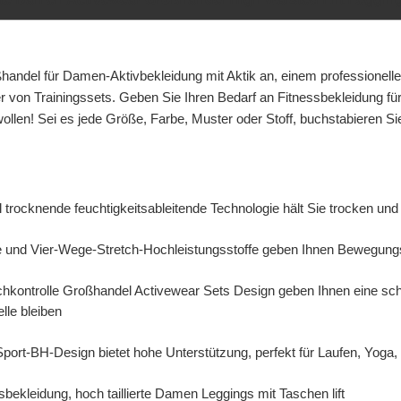
andel für Damen-Aktivbekleidung mit Aktik an, einem professionelle
r von Trainingssets. Geben Sie Ihren
Bedarf an Fitnessbekleidung f
llen! Sei es jede Größe, Farbe, Muster oder Stoff, buchstabieren Sie
 trocknende feuchtigkeitsableitende Technologie hält Sie trocken und
ge und Vier-Wege-Stretch-Hochleistungsstoffe geben Ihnen Bewegungs
auchkontrolle Großhandel Activewear Sets Design geben Ihnen eine sch
lle bleiben
ort-BH-Design bietet hohe Unterstützung, perfekt für Laufen, Yoga, F
bekleidung, hoch taillierte Damen Leggings mit Taschen lift