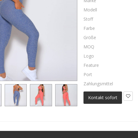
Marke
Modell
Stoff
Farbe
Größe
MOQ
Logo
Feature
Port
Zahlungsmittel
Kontakt sofort
te Damen Activewear Großhandel High Waisted Lift Legging