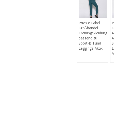
Private Label
P
Großhandel
G
Trainingskleidung
A
passend zu
A
Sport-BH und
S
Leggings-Aktik
L
A
K
Lassen 