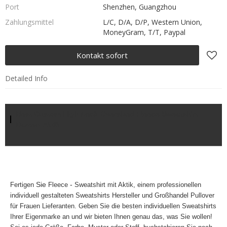
Port
Shenzhen, Guangzhou
Zahlungsmittel
L/C, D/A, D/P, Western Union,
MoneyGram, T/T, Paypal
Kontakt sofort
Detailed Info
Best Custom High Neck Oversized Fleece Sweatshirt
Damen-Aktik
Fertigen
Sie
Fleece
-
Sweatshirt mit Aktik, einem professionellen
individuell gestalteten Sweatshirts Hersteller und Großhandel Pullover
für Frauen Lieferanten. Geben Sie die
besten individuellen Sweatshirts
Ihrer Eigenmarke an und wir bieten Ihnen genau das, was Sie wollen!