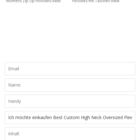
Womens Zip Up Hoodies-Aktik
Hoodies mit Taschen-Aktik
KONTAKTIEREN SIE MICH JETZT
Lassen Sie uns Ihre eigene Marke und Ihr eigenes Design
erstellen, kontaktieren Sie uns noch heute für ein kostenloses
Angebot!