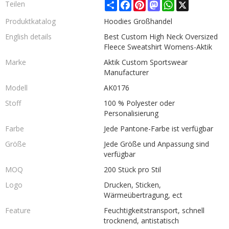
Share
Facebook
Pinterest
Mastodon
WhatsApp
X
Teilen
Produktkatalog
Hoodies Großhandel
English details
Best Custom High Neck Oversized
Fleece Sweatshirt Womens-Aktik
Marke
Aktik Custom Sportswear
Manufacturer
Modell
AK0176
Stoff
100 % Polyester oder
Personalisierung
Farbe
Jede Pantone-Farbe ist verfügbar
Größe
Jede Größe und Anpassung sind
verfügbar
MOQ
200 Stück pro Stil
Logo
Drucken, Sticken,
Wärmeübertragung, ect
Feature
Feuchtigkeitstransport, schnell
trocknend, antistatisch