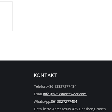
KONTAKT
Telefon:
+86 13827277484
Email:
info@aktiksportswear.com
WhatsApp:
8613827277484
Detaillierte Adresse:
No.476,Liansheng North