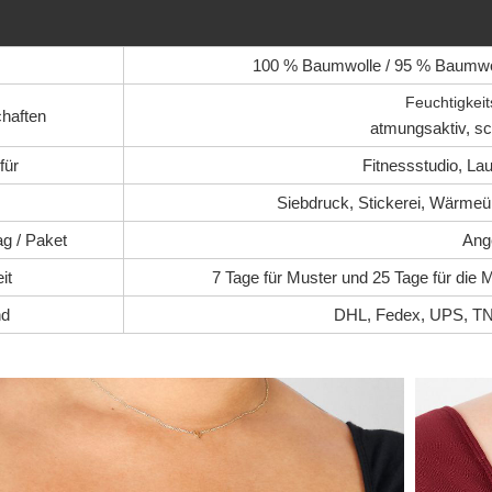
100 % Baumwolle / 95 % Baumwol
Feuchtigkeit
chaften
atmungsaktiv, sch
für
Fitnessstudio, La
Siebdruck, Stickerei, Wärmeü
ag / Paket
Ang
it
7 Tage für Muster und 25 Tage für die 
nd
DHL, Fedex, UPS, TN