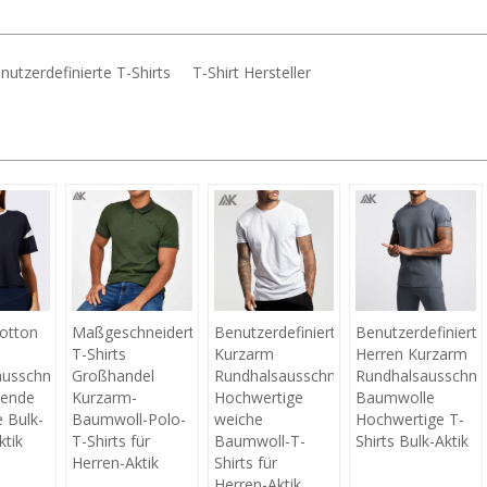
nutzerdefinierte T-Shirts
T-Shirt Hersteller
otton
Maßgeschneiderte
Benutzerdefinierte
Benutzerdefinierte
T-Shirts
Kurzarm
Herren Kurzarm
usschnitt
Großhandel
Rundhalsausschnitt
Rundhalsausschnit
tzende
Kurzarm-
Hochwertige
Baumwolle
 Bulk-
Baumwoll-Polo-
weiche
Hochwertige T-
ktik
T-Shirts für
Baumwoll-T-
Shirts Bulk-Aktik
Herren-Aktik
Shirts für
Herren-Aktik