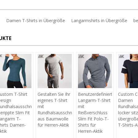
Damen T-Shirts in Übergröße
Langarmshirts in Übergröße
be
UKTE
ustom T-Shirt
Gestalten Sie Ihr
Benutzerdefinierte
Custom C
esign
eigenes T-Shirt
Langarm-T-Shirt
Damen
undhalsausschnitt
mit
mit
Rundhalsa
erippte Slim Fit
Rundhalsausschnitt
Reißverschluss
locker si
angarm T-
aus Baumwolle
Slim Fit Polo-T-
übergroße
hirts Damen-
für Herren-Aktik
Shirts für
T-Shirts-A
ktik
Herren-Aktik