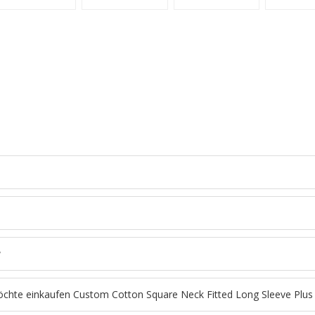
ONTAKTIEREN SIE MICH JET
Sie uns Ihre eigene Marke und Ihr eigenes Design erstellen, kontakti
uns noch heute für ein kostenloses Angebot!