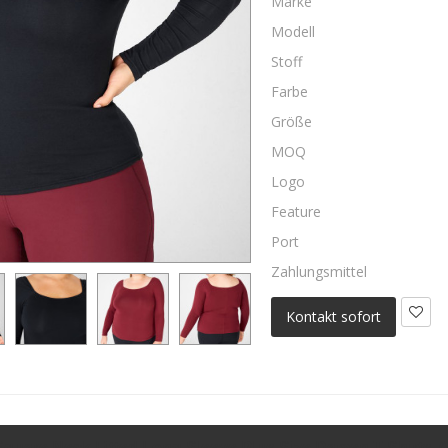
Marke
Modell
Stoff
Farbe
Größe
MOQ
Logo
Feature
Port
Zahlungsmittel
Kontakt sofort
quare Neck Fitted Long Sleeve Plus Size Damen T-Shirts-A