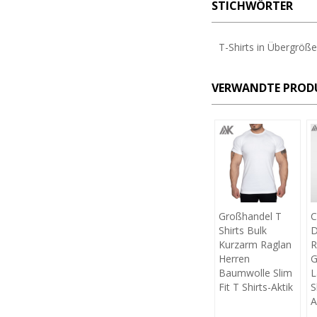
STICHWÖRTER
T-Shirts in Übergröße
VERWANDTE PROD
Großhandel T
C
Shirts Bulk
D
Kurzarm Raglan
R
Herren
G
Baumwolle Slim
L
Fit T Shirts-Aktik
S
A