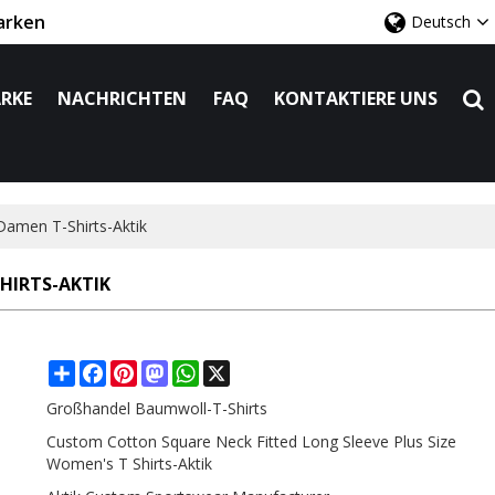
arken
Deutsch
RKE
NACHRICHTEN
FAQ
KONTAKTIERE UNS
Damen T-Shirts-Aktik
HIRTS-AKTIK
Share
Facebook
Pinterest
Mastodon
WhatsApp
X
Großhandel Baumwoll-T-Shirts
Custom Cotton Square Neck Fitted Long Sleeve Plus Size
Women's T Shirts-Aktik