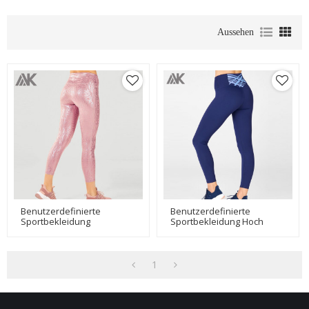
Aussehen
Benutzerdefinierte
Benutzerdefinierte
Sportbekleidung
Sportbekleidung Hoch
Großhandel Damen
Taillierte Großhandel
Leggings Mit Prägedruck-
Yogahosen Für Frauen-
Aktik
Aktik
1