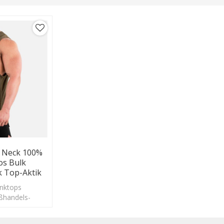
 Neck 100%
os Bulk
k Top-Aktik
anktops
oßhandels-
aumwolle mit
ür Herren mit