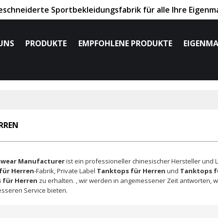
chneiderte Sportbekleidungsfabrik für alle Ihre Eigenm
UNS
PRODUKTE
EMPFOHLENE PRODUKTE
EIGENMA
RREN
swear Manufacturer
ist ein professioneller chinesischer Hersteller und 
für Herren
-Fabrik, Private Label
Tanktops für Herren
und
Tanktops f
 für Herren
zu erhalten. , wir werden in angemessener Zeit antworten, wi
sseren Service bieten.