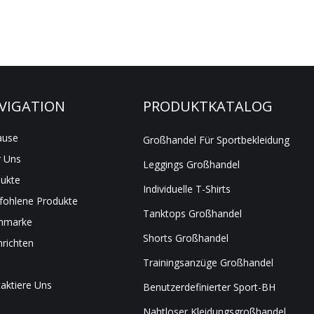
VIGATION
PRODUKTKATALOG
ause
Großhandel Für Sportbekleidung
 Uns
Leggings Großhandel
ukte
Individuelle T-Shirts
ohlene Produkte
Tanktops Großhandel
nmarke
Shorts Großhandel
richten
Trainingsanzüge Großhandel
aktiere Uns
Benutzerdefinierter Sport-BH
Nahtloser Kleidungsgroßhandel