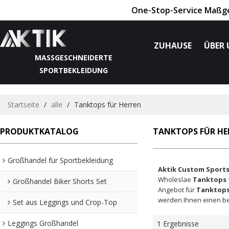
One-Stop-Service Maßges
ZUHAUSE
ÜBER 
MASSGESCHNEIDERTE S
PORTBEKLEIDUNG
Startseite
/
alle
/
Tanktops für Herren
PRODUKTKATALOG
TANKTOPS FÜR HE
Großhandel für Sportbekleidung
Aktik Custom Sport
Wholeslae
Tanktops 
Großhandel Biker Shorts Set
Angebot für
Tanktops
werden Ihnen einen be
Set aus Leggings und Crop-Top
Leggings Großhandel
1 Ergebnisse