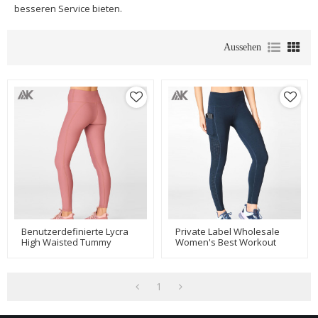
besseren Service bieten.
Aussehen
Benutzerdefinierte Lycra
Private Label Wholesale
High Waisted Tummy
Women's Best Workout
Control Beste
Leggings Mit Mesh-
Trainingsleggings Für
Taschen-Aktik
Frauen-Aktik
1