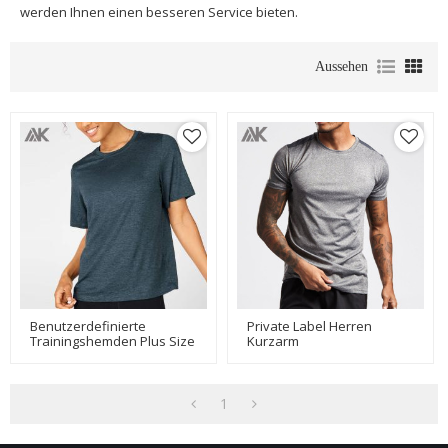
werden Ihnen einen besseren Service bieten.
Aussehen
Benutzerdefinierte
Private Label Herren
Trainingshemden Plus Size
Kurzarm
Lose Großhandel Dri Fit T-
Rundhalsausschnitt
Shirts Für Frauen-Aktik
Custom Dri Fit T Shirts-Aktik
1