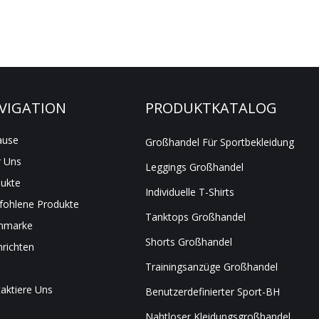
VIGATION
PRODUKTKATALOG
ause
Großhandel Für Sportbekleidung
 Uns
Leggings Großhandel
ukte
Individuelle T-Shirts
ohlene Produkte
Tanktops Großhandel
nmarke
Shorts Großhandel
richten
Trainingsanzüge Großhandel
aktiere Uns
Benutzerdefinierter Sport-BH
Nahtloser Kleidungsgroßhandel