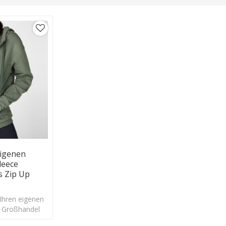
Eigenen
leece
 Zip Up
 Ihren eigenen
, Großhandel
e