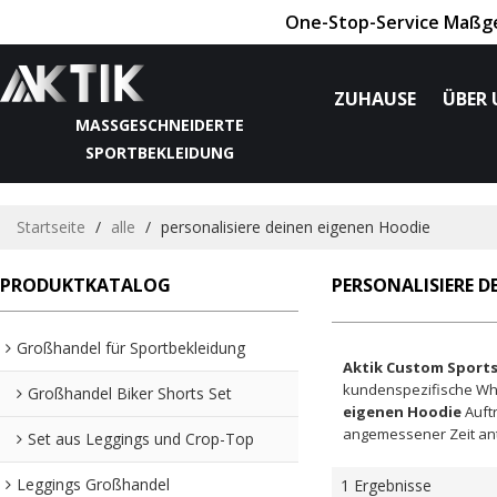
One-Stop-Service Maßges
ZUHAUSE
ÜBER 
MASSGESCHNEIDERTE S
PORTBEKLEIDUNG
Startseite
/
alle
/
personalisiere deinen eigenen Hoodie
PRODUKTKATALOG
PERSONALISIERE D
Großhandel für Sportbekleidung
Aktik Custom Sport
kundenspezifische W
Großhandel Biker Shorts Set
eigenen Hoodie
Auftr
angemessener Zeit antw
Set aus Leggings und Crop-Top
Leggings Großhandel
1 Ergebnisse