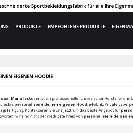
chneiderte Sportbekleidungsfabrik für alle Ihre Eigenm
UNS
PRODUKTE
EMPFOHLENE PRODUKTE
EIGENMA
EINEN EIGENEN HOODIE
swear Manufacturer
ist ein professioneller chinesischer Hersteller und 
holeslae
personalisiere deinen eigenen Hoodie
-Fabrik, Private Label
p
agsfertigung. Kontaktieren Sie uns jetzt, um das beste Angebot für
perso
orten, wir sind nicht der niedrigste Preis von
personalisiere deinen e