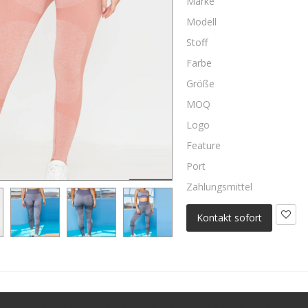
Marke
Modell
Stoff
Farbe
Größe
MOQ
Logo
Feature
Port
Zahlungsmittel
Kontakt sofort
ntrol hoch taillierte nahtlose Leggings Großhandel für D