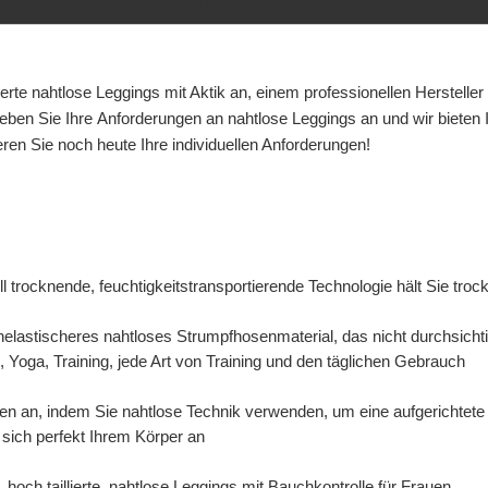
ierte nahtlose Leggings mit Aktik an, einem professionellen Herstelle
eben Sie Ihre
Anforderungen an nahtlose Leggings an und wir bieten 
eren Sie noch heute Ihre individuellen Anforderungen!
l trocknende, feuchtigkeitstransportierende Technologie hält Sie troc
helastischeres nahtloses Strumpfhosenmaterial, das nicht durchsic
, Yoga, Training, jede Art von Training und den täglichen Gebrauch
en an, indem Sie nahtlose Technik verwenden, um eine aufgerichtete F
 sich perfekt Ihrem Körper an
hoch taillierte, nahtlose Leggings mit Bauchkontrolle für Frauen