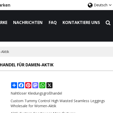
arken
Deutsch
RKE
NACHRICHTEN
FAQ
KONTAKTIERE UNS
-Aktik
ANDEL FÜR DAMEN-AKTIK
Share
Facebook
Pinterest
Mastodon
WhatsApp
X
Nahtloser Kleidungsgroßhandel
Custom Tummy Control High Waisted Seamless Leggings
Wholesale for Women-Aktik