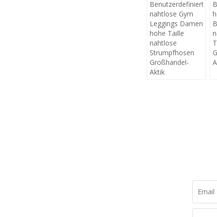
Benutzerdefinierte
B
nahtlose Gym
h
Leggings Damen
B
hohe Taille
n
nahtlose
T
Strumpfhosen
G
Großhandel-
A
Aktik
K
Lassen 