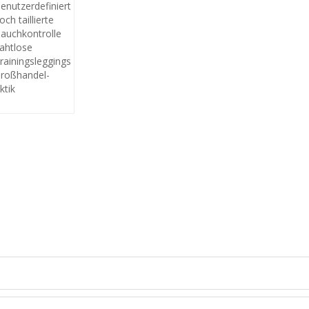
enutzerdefinierte
och taillierte
auchkontrolle
ahtlose
rainingsleggings
roßhandel-
ktik
ONTAKTIEREN SIE MICH JET
Sie uns Ihre eigene Marke und Ihr eigenes Design erstellen, kontakti
uns noch heute für ein kostenloses Angebot!