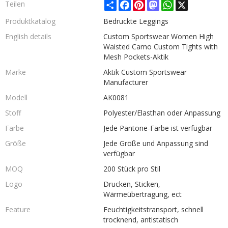
Share
Facebook
Pinterest
Mastodon
WhatsApp
X
Teilen
Produktkatalog
Bedruckte Leggings
English details
Custom Sportswear Women High
Waisted Camo Custom Tights with
Mesh Pockets-Aktik
Marke
Aktik Custom Sportswear
Manufacturer
Modell
AK0081
Stoff
Polyester/Elasthan oder Anpassung
Farbe
Jede Pantone-Farbe ist verfügbar
Größe
Jede Größe und Anpassung sind
verfügbar
MOQ
200 Stück pro Stil
Logo
Drucken, Sticken,
Wärmeübertragung, ect
Feature
Feuchtigkeitstransport, schnell
trocknend, antistatisch