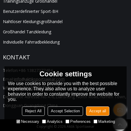
Trainingsanzüge Großhandel
Benutzerdefinierter Sport-BH
Nahtloser Kleidungsgroßhandel
Großhandel Tanzkleidung
Individuelle Fahrradbekleidung
KONTAKT
Telefon:
+86 13827277484
Cookie settings
Email:
info@aktiksportswear.com
We use cookies to provide you with the best possible
WhatsApp:
8613827277484
experience. They also allow us to analyze user
behavior in order to constantly improve the website for
Detaillierte Adresse:
No.476,Liansheng North Road,Humen Town,
you.
Dongguan,Guangdong China
Reject All
Accept Selection
Accept all
Necessary
Analytics
Preferences
Marketing
Copyright © 2026
Aktik Sportswear