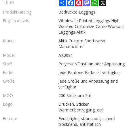
Share
Facebook
Pinterest
Mastodon
WhatsApp
X
Teilen
Produktkatalog
Bedruckte Leggings
English details
Wholesale Printed Leggings High
Waisted Customize Camo Workout
Leggings-Aktik
Marke
Aktik Custom Sportswear
Manufacturer
Modell
AK0091
Stoff
Polyester/Elasthan oder Anpassung
Farbe
Jede Pantone-Farbe ist verfügbar
Größe
Jede Größe und Anpassung sind
verfügbar
MOQ
200 Stück pro Stil
Logo
Drucken, Sticken,
Wärmeübertragung, ect
Feature
Feuchtigkeitstransport, schnell
trocknend, antistatisch