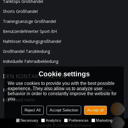
Tanktops Großhandel
Shorts Großhandel
Trainingsanzüge Großhandel
Benutzerdefinierter Sport-BH
Nahtloser Kleidungsgroßhandel
Großhandel Tanzkleidung
Individuelle Fahrradbekleidung
Cookie settings
DEN KONTAKT HALTEN
We use cookies to provide you with the best possible
experience. They also allow us to analyze user
Erhalten Sie Insider-Informationen über exklusive Angebote,
behavior in order to constantly improve the website for
you.
Events und mehr!
Reject All
Accept Selection
Accept all
Necessary
Analytics
Preferences
Marketing
Copyright © 2026
Aktik Sportswear