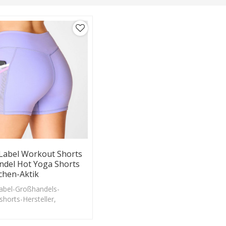
 Label Workout Shorts
del Hot Yoga Shorts
chen-Aktik
Label-Großhandels-
shorts-Hersteller,
neiderte Hot Yoga-Shorts
r Taille und Taschen