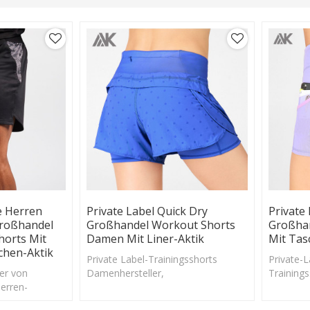
e Herren
Private Label Quick Dry
Private
Großhandel
Großhandel Workout Shorts
Großhan
horts Mit
Damen Mit Liner-Aktik
Mit Tas
chen-Aktik
Private Label-Trainingsshorts
Private-
ler von
Damenhersteller,
Trainings
Herren-
maßgeschneiderte Sportshorts
maßgesch
Fit Herren
Damen mit Mesh-Innenfutter und
mit hohe