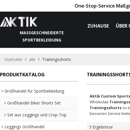
One-Stop-Service Maßges
ZUHAUSE
ÜBER 
MASSGESCHNEIDERTE S
PORTBEKLEIDUNG
Startseite
/
alle
/
Trainingsshorts
PRODUKTKATALOG
TRAININGSSHORT
Großhandel für Sportbekleidung
Aktik Custom Sport
Wholeslae
Trainings
Großhandel Biker Shorts Set
Trainingsshorts
zu e
besseren Service biet
Set aus Leggings und Crop-Top
Leggings Großhandel
3 Ergebnisse