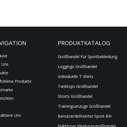
VIGATION
PRODUKTKATALOG
ause
Großhandel Für Sportbekleidung
 Uns
Leggings Großhandel
ukte
Individuelle T-Shirts
ohlene Produkte
Tanktops Großhandel
nmarke
Shorts Großhandel
richten
Trainingsanzüge Großhandel
aktiere Uns
Benutzerdefinierter Sport-BH
Nahtloser Kleidungsgroßhandel