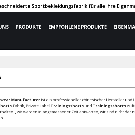
chneiderte Sportbekleidungsfabrik für alle Ihre Eigenm
UNS
PRODUKTE
EMPFOHLENE PRODUKTE
EIGENMA
S
swear Manufacturer
ist ein professioneller chinesischer Hersteller und 
shorts
-Fabrik, Private Label
Trainingsshorts
und
Trainingsshorts
Auft
rhalten. , wir werden in angemessener Zeit antworten, wir sind nicht der n
en.